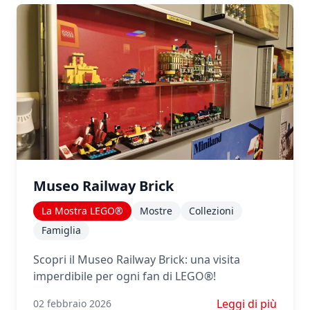
Museo Railway Brick
La Mostra LEGO®
Mostre
Collezioni
Famiglia
Scopri il Museo Railway Brick: una visita
imperdibile per ogni fan di LEGO®!
Scopri di più su M
Leggi di più
02 febbraio 2026