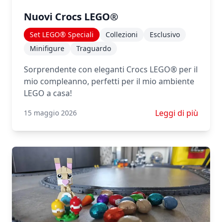
Nuovi Crocs LEGO®
Set LEGO® Speciali
Collezioni
Esclusivo
Minifigure
Traguardo
Sorprendente con eleganti Crocs LEGO® per il
mio compleanno, perfetti per il mio ambiente
LEGO a casa!
Scopri di più su 
Leggi di più
15 maggio 2026