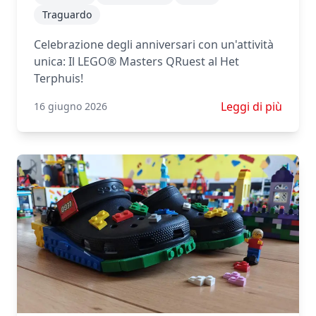
Traguardo
Celebrazione degli anniversari con un'attività
unica: Il LEGO® Masters QRuest al Het
Terphuis!
Scopri di più su
Leggi di più
16 giugno 2026