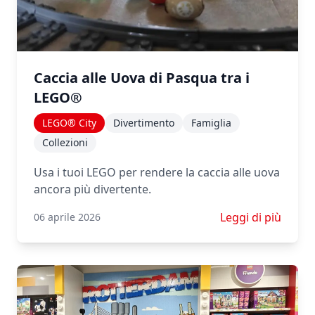
Caccia alle Uova di Pasqua tra i
LEGO®
LEGO® City
Divertimento
Famiglia
Collezioni
Usa i tuoi LEGO per rendere la caccia alle uova
ancora più divertente.
Scopri di più su C
Leggi di più
06 aprile 2026