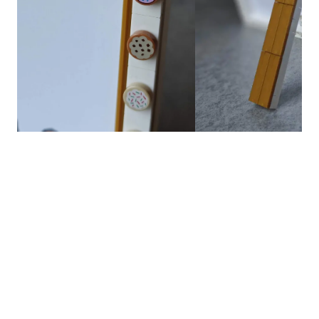
Pubblicato il
12 dicembre 2025
Tag
Costruzione
Creatività
Design
Tecniche
MOC
Servizio Pick a Brick
↗