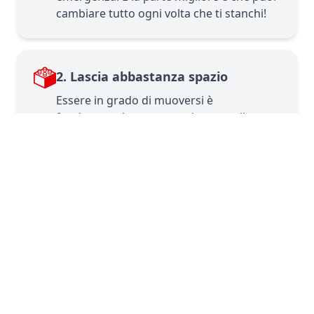
cambiare tutto ogni volta che ti stanchi!
2. Lascia abbastanza spazio
Essere in grado di muoversi è
fondamentale — non vuoi correre il
rischio di calpestare i tuoi LEGO® e
romperli. Se hai anche uno spazio di
lavoro nella stessa stanza, come nel
nostro caso, vorrai tenere quella zona
libera. La nostra regola dopo aver giocato
è semplice: metti in ordine in un minuto.
3. Usa il davanzale della finestra
Questa stanza ha due davanzali e sarebbe