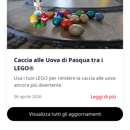
Caccia alle Uova di Pasqua tra i
LEGO®
Usa i tuoi LEGO per rendere la caccia alle uova
ancora più divertente.
Scopri di più su C
Leggi di più
06 aprile 2026
Visualizza tutti gli aggiornamenti