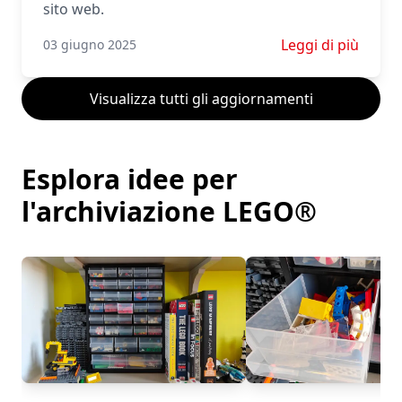
sito web.
Scopri di più su I
Leggi di più
03 giugno 2025
Visualizza tutti gli aggiornamenti
Esplora idee per
l'archiviazione LEGO®