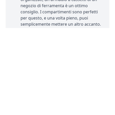
negozio di ferramenta è un ottimo
consiglio. I compartimenti sono perfetti
per questo, e una volta pieno, puoi
semplicemente mettere un altro accanto.
Un armadio a cassetti Gamma è perfetto
per LEGO®
↗
4. Teste di archiviazione LEGO®
Per rendere la stanza più divertente, è
bello non avere solo armadi a cassetti. Le
teste di archiviazione LEGO® sono un
modo giocoso per aggiungere
archiviazione extra con un tocco allegro.
Testa di Archiviazione LEGO® Zucca
↗