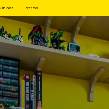
 in casa
I creatori