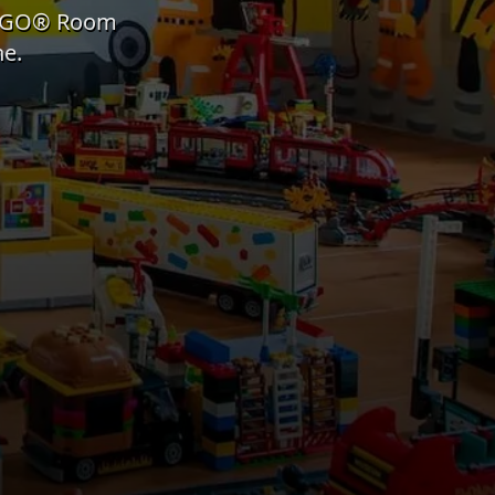
e LEGO® Room
ne.