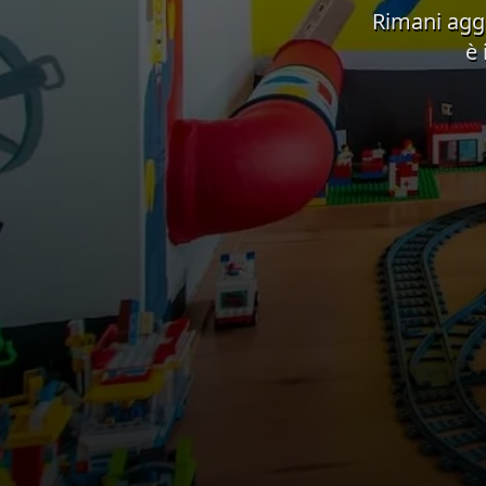
Rimani aggi
è 