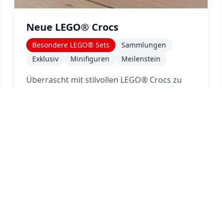
Neue LEGO® Crocs
Besondere LEGO® Sets
Sammlungen
Exklusiv
Minifiguren
Meilenstein
Überrascht mit stilvollen LEGO® Crocs zu
meinem Geburtstag, perfekt für mein LEGO-
Thema zu Hause!
er LEGO® Masters QRuest:
Mehr lesen über 
Mehr lesen
15 Mai 2026