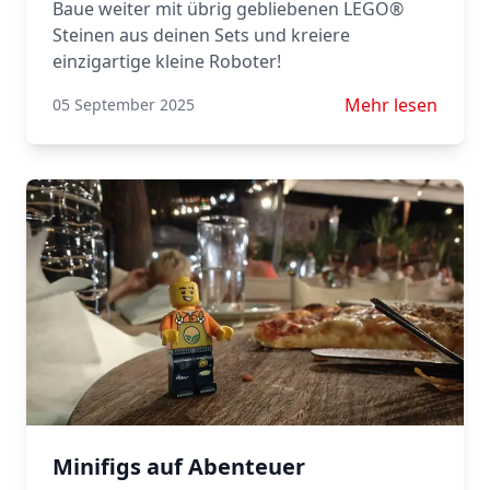
Baue weiter mit übrig gebliebenen LEGO®
Steinen aus deinen Sets und kreiere
einzigartige kleine Roboter!
Mehr lesen über V
Mehr lesen
05 September 2025
Minifigs auf Abenteuer