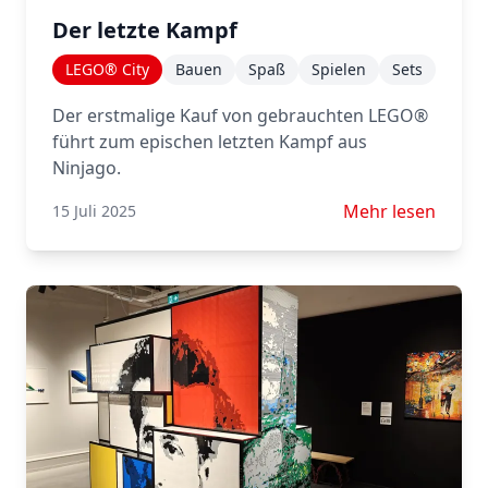
Der letzte Kampf
LEGO® City
Bauen
Spaß
Spielen
Sets
Der erstmalige Kauf von gebrauchten LEGO®
führt zum epischen letzten Kampf aus
Ninjago.
Mehr lesen über 
Mehr lesen
15 Juli 2025