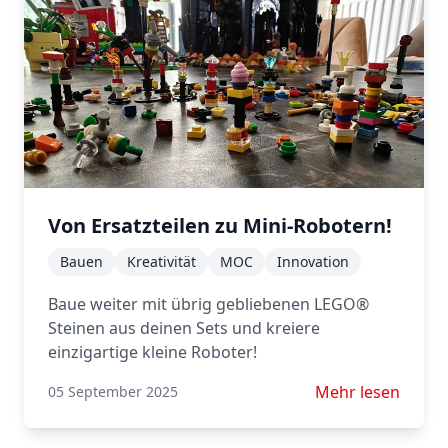
Von Ersatzteilen zu Mini-Robotern!
Bauen
Kreativität
MOC
Innovation
Baue weiter mit übrig gebliebenen LEGO®
Steinen aus deinen Sets und kreiere
einzigartige kleine Roboter!
Mehr lesen über V
Mehr lesen
05 September 2025