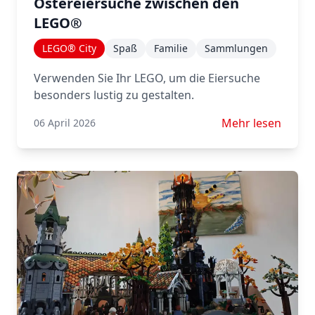
Ostereiersuche zwischen den
LEGO®
LEGO® City
Spaß
Familie
Sammlungen
Verwenden Sie Ihr LEGO, um die Eiersuche
besonders lustig zu gestalten.
Mehr lesen über 
Mehr lesen
06 April 2026