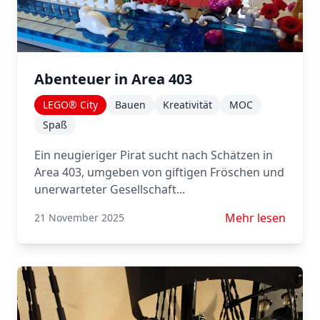
Abenteuer in Area 403
LEGO® City
Bauen
Kreativität
MOC
Spaß
Ein neugieriger Pirat sucht nach Schätzen in
Area 403, umgeben von giftigen Fröschen und
unerwarteter Gesellschaft...
Mehr lesen über 
Mehr lesen
21 November 2025