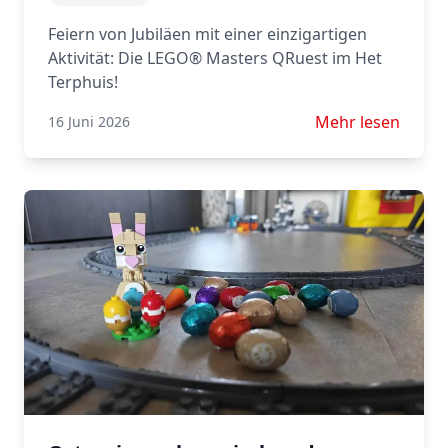
Feiern von Jubiläen mit einer einzigartigen
Aktivität: Die LEGO® Masters QRuest im Het
Terphuis!
Mehr lesen über
Mehr lesen
16 Juni 2026