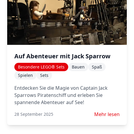
Auf Abenteuer mit Jack Sparrow
Besondere LEGO® Sets
Bauen
Spaß
Spielen
Sets
Entdecken Sie die Magie von Captain Jack
Sparrows Piratenschiff und erleben Sie
spannende Abenteuer auf See!
Mehr lesen über 
Mehr lesen
28 September 2025