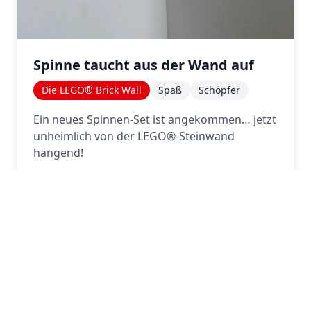
Spinne taucht aus der Wand auf
Die LEGO® Brick Wall
Spaß
Schöpfer
Ein neues Spinnen-Set ist angekommen… jetzt
unheimlich von der LEGO®-Steinwand
hängend!
Mehr lesen über 
Mehr lesen
28 April 2025