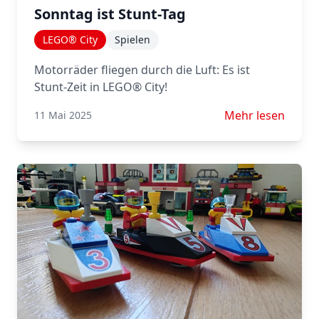
Sonntag ist Stunt-Tag
LEGO® City
Spielen
Motorräder fliegen durch die Luft: Es ist
Stunt-Zeit in LEGO® City!
Mehr lesen über S
Mehr lesen
11 Mai 2025