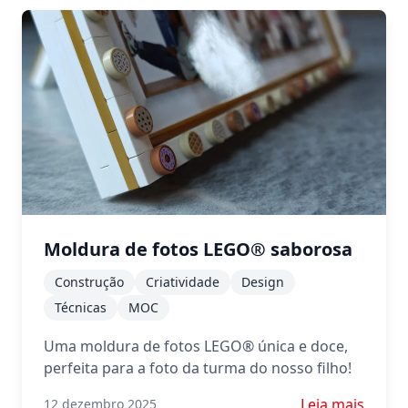
Moldura de fotos LEGO® saborosa
Construção
Criatividade
Design
Técnicas
MOC
Uma moldura de fotos LEGO® única e doce,
perfeita para a foto da turma do nosso filho!
Saiba mais sob
Leia mais
12 dezembro 2025