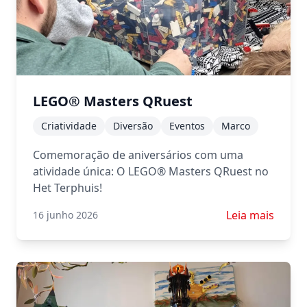
LEGO® Masters QRuest
Criatividade
Diversão
Eventos
Marco
Comemoração de aniversários com uma
atividade única: O LEGO® Masters QRuest no
Het Terphuis!
Saiba mais sob
Leia mais
16 junho 2026