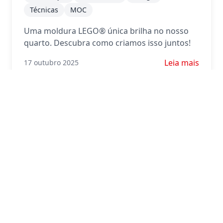
Técnicas
MOC
Uma moldura LEGO® única brilha no nosso
quarto. Descubra como criamos isso juntos!
Saiba mais sob
Leia mais
17 outubro 2025