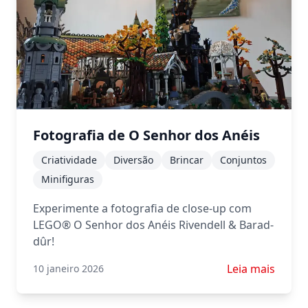
Fotografia de O Senhor dos Anéis
Criatividade
Diversão
Brincar
Conjuntos
Minifiguras
Experimente a fotografia de close-up com
LEGO® O Senhor dos Anéis Rivendell & Barad-
dûr!
Saiba mais sobr
Leia mais
10 janeiro 2026