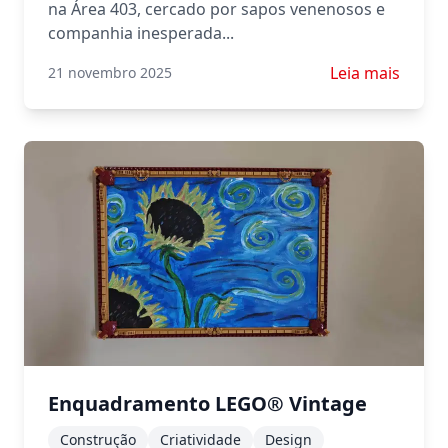
na Área 403, cercado por sapos venenosos e
companhia inesperada...
Saiba mais sobr
Leia mais
21 novembro 2025
Enquadramento LEGO® Vintage
Construção
Criatividade
Design