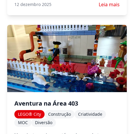
Saiba mais sob
Leia mais
12 dezembro 2025
Aventura na Área 403
LEGO® City
Construção
Criatividade
MOC
Diversão