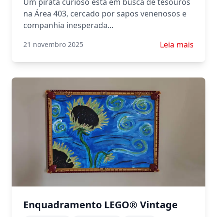
Um pirata curioso está em busca de tesouros
na Área 403, cercado por sapos venenosos e
companhia inesperada...
Saiba mais sobr
Leia mais
21 novembro 2025
Enquadramento LEGO® Vintage