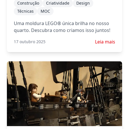
Construção
Criatividade
Design
Técnicas
MOC
Uma moldura LEGO® única brilha no nosso
quarto. Descubra como criamos isso juntos!
Saiba mais sob
Leia mais
17 outubro 2025