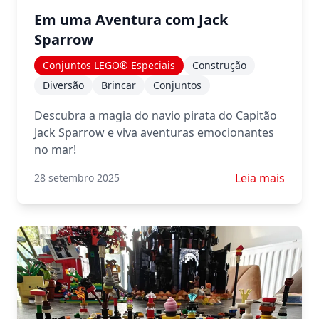
Em uma Aventura com Jack
Sparrow
Conjuntos LEGO® Especiais
Construção
Diversão
Brincar
Conjuntos
Descubra a magia do navio pirata do Capitão
Jack Sparrow e viva aventuras emocionantes
no mar!
Saiba mais sob
Leia mais
28 setembro 2025