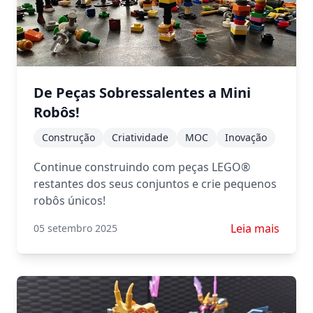
De Peças Sobressalentes a Mini
Robôs!
Construção
Criatividade
MOC
Inovação
Continue construindo com peças LEGO®
restantes dos seus conjuntos e crie pequenos
robôs únicos!
Saiba mais sobr
Leia mais
05 setembro 2025