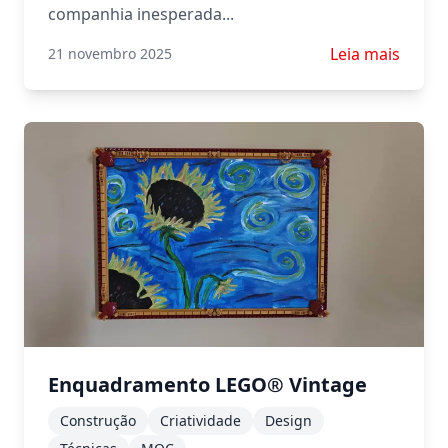
companhia inesperada...
Saiba mais sobr
Leia mais
21 novembro 2025
Enquadramento LEGO® Vintage
Construção
Criatividade
Design