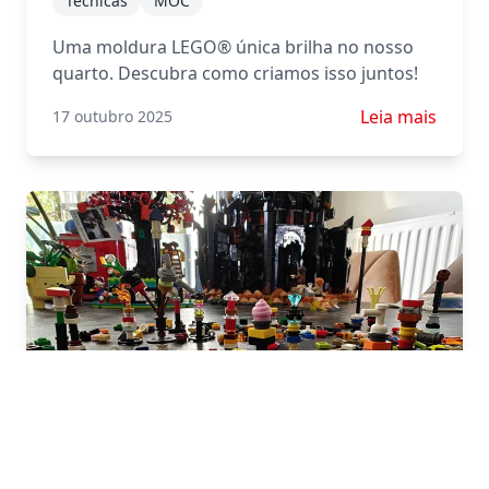
Técnicas
MOC
Uma moldura LEGO® única brilha no nosso
quarto. Descubra como criamos isso juntos!
Saiba mais sob
Leia mais
17 outubro 2025
De Peças Sobressalentes a Mini