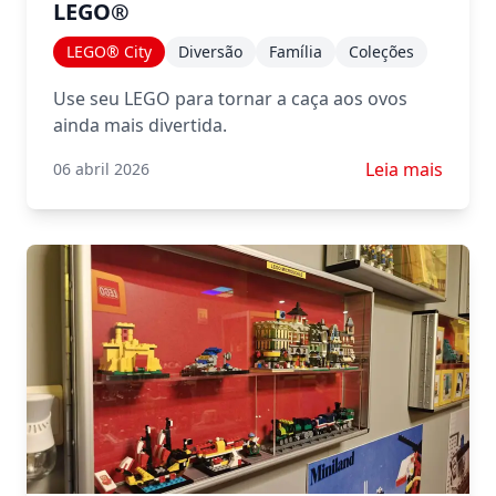
LEGO®
LEGO® City
Diversão
Família
Coleções
Use seu LEGO para tornar a caça aos ovos
ainda mais divertida.
Saiba mais sob
Leia mais
06 abril 2026