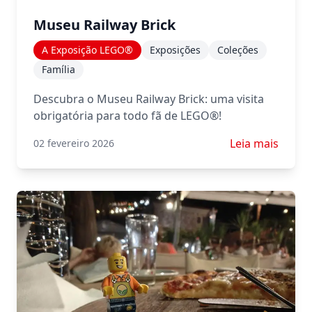
Museu Railway Brick
A Exposição LEGO®
Exposições
Coleções
Família
Descubra o Museu Railway Brick: uma visita
obrigatória para todo fã de LEGO®!
Saiba mais sobr
Leia mais
02 fevereiro 2026