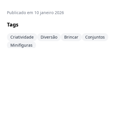
Publicado em
10 janeiro 2026
Tags
Criatividade
Diversão
Brincar
Conjuntos
Minifiguras
Mais sobre Rivendell & Barad-dûr
↗
Aviso Legal
Este site é um projeto pessoal e não é afiliado ao
Grupo LEGO®. LEGO®, o logotipo LEGO®, o
Minifigure e as configurações de tijolo e botão são