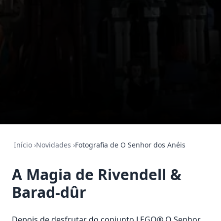
Início
›
Novidades
›
Fotografia de O Senhor dos Anéis
A Magia de Rivendell &
Barad-dûr
Depois de desfrutar do conjunto LEGO® O Senhor