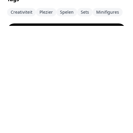
Creativiteit
Plezier
Spelen
Sets
Minifigures
Meer over Rivendell & Barad-dûr
↗
Disclaimer
Deze website is een persoonlijk project en staat los
van de LEGO® Group. LEGO®, het LEGO® logo, de
minifiguur en de nop configuraties zijn
handelsmerken van de LEGO® Group. ©2026 The
LEGO® Group. Deze website is niet gesponsord,
geautoriseerd of goedgekeurd door de LEGO®
Group.