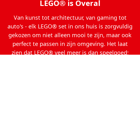
LEGO® is Overal
Van kunst tot architectuur, van gaming tot
auto's - elk LEGO® set in ons huis is zorgvuldig
gekozen om niet alleen mooi te zijn, maar ook
perfect te passen in zijn omgeving. Het laat
zien dat LEGO® veel meer is dan speelgoed;
het is een vorm van expressie die elk hoekje
van ons huis een beetje specialer maakt.
Disclaimer
Deze website is een persoonlijk project en staat los
van de LEGO® Group. LEGO®, het LEGO® logo, de
minifiguur en de nop configuraties zijn