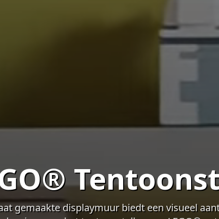
GO® Tentoonst
at gemaakte displaymuur biedt een visueel aant