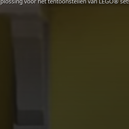
plossing voor het tentoonstellen van LEGO® set
evat sfeerbeelden van het huidige project in de LEGO® Kame