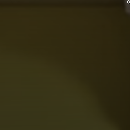
o
De achtergrond video b