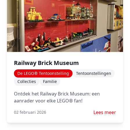
Railway Brick Museum
De LEGO® Tentoonstelling
Tentoonstellingen
Collecties
Familie
Ontdek het Railway Brick Museum: een
aanrader voor elke LEGO® fan!
Lees meer over 
Lees meer
02 februari 2026