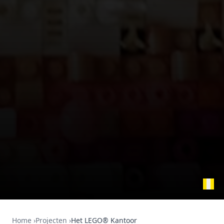
Home
›
Projecten
›
Het LEGO® Kantoor