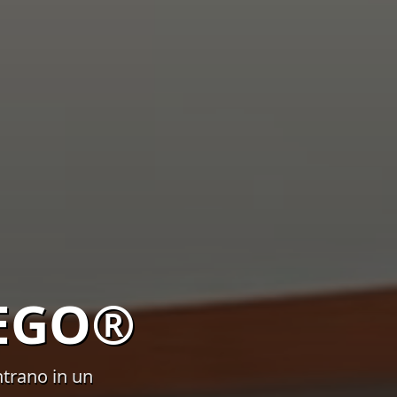
 LEGO®
trano in un