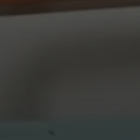
anza LEGO®. Tutte le descrizioni e le foto pertinenti posson