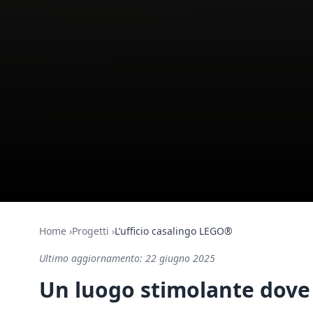
Home
›
Progetti
›
L’ufficio casalingo LEGO®
Ultimo aggiornamento:
22 giugno 2025
Un luogo stimolante dove