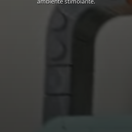
ambiente stimolante.
resenta immagini atmosferiche del progetto attuale nella St