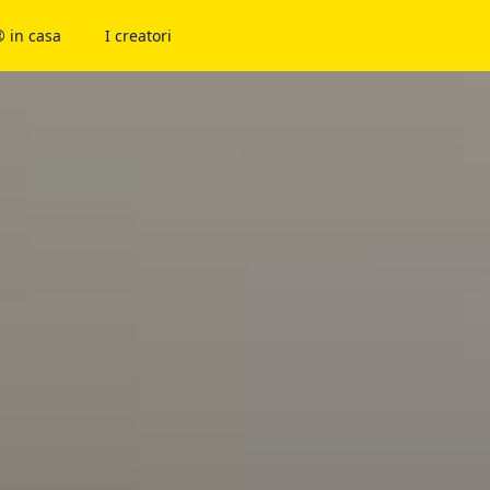
 in casa
I creatori