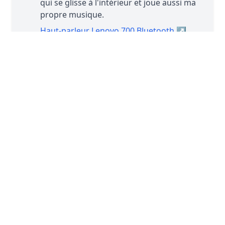
qui se glisse à l'intérieur et joue aussi ma
propre musique.
Haut-parleur Lenovo 700 Bluetooth
↗
5. Des étagères avec des sets
LEGO®
Avec l'exposition LEGO® derrière moi, je
voulais ajouter quelques étagères
supplémentaires près du bureau. Cela
permet de donner plus d'espace aux sets
LEGO® et de les mettre en valeur dans la
pièce.
Les étagères IKEA sont parfaites
↗