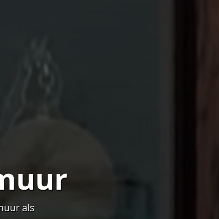
muur
muur als