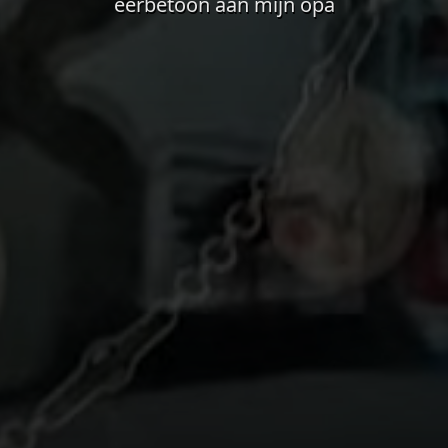
eerbetoon aan mijn opa
eo bevat sfeerbeelden van het huidige project in de LEGO® 