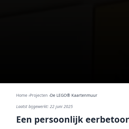
Home
›
Projecten
›
De LEGO® Kaartenmuur
Laatst bijgewerkt:
22 juni 2025
Een persoonlijk eerbetoo