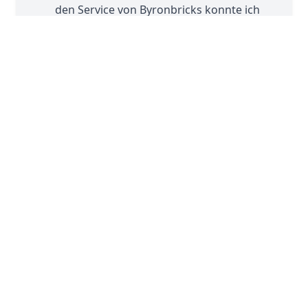
den Service von Byronbricks konnte ich
die Minifigur nach meinen Vorstellungen
gestalten und persönliche Merkmale
einfließen lassen.
Eigene Minifigur über Byronbricks
erstellen
↗
3. Eine Taube für Opa
Die Minifigur meines Opas wäre ohne
Taube – seiner Geschichte wegen – nicht
komplett. Zum Glück bietet der LEGO®
Pick a Brick-Service eine riesige Auswahl
an Einzelteilen!
LEGO® Pick a Brick
↗