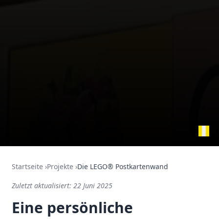
Startseite
›
Projekte
›
Die LEGO® Postkartenwand
Zuletzt aktualisiert:
22 Juni 2025
Eine persönliche