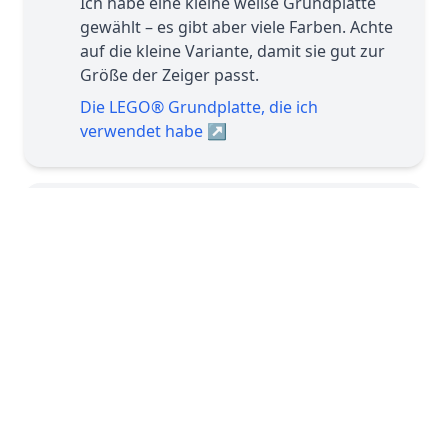
Ich habe eine kleine weiße Grundplatte
gewählt – es gibt aber viele Farben. Achte
auf die kleine Variante, damit sie gut zur
Größe der Zeiger passt.
Die LEGO® Grundplatte, die ich
verwendet habe
↗
3. Uhrwerk anbringen
Bohre vorsichtig ein Loch in die Mitte der
Grundplatte – gerade so groß, dass das
Uhrwerk gut hineinpasst. Befolge dann
die Anleitung des Mechanismus, um alles
sicher zu befestigen.
4. Zahlen mit LEGO® Dots