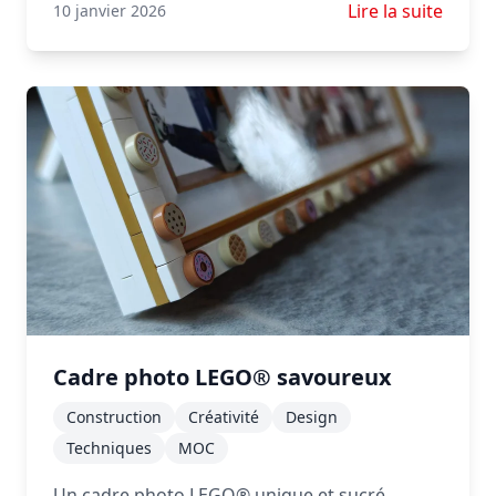
En savoir plus su
Lire la suite
10 janvier 2026
Cadre photo LEGO® savoureux
Construction
Créativité
Design
Techniques
MOC
Un cadre photo LEGO® unique et sucré,