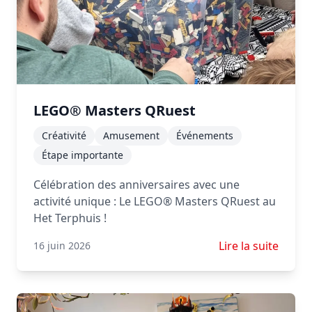
LEGO® Masters QRuest
Créativité
Amusement
Événements
Étape importante
Célébration des anniversaires avec une
activité unique : Le LEGO® Masters QRuest au
Het Terphuis !
En savoir plus s
Lire la suite
16 juin 2026