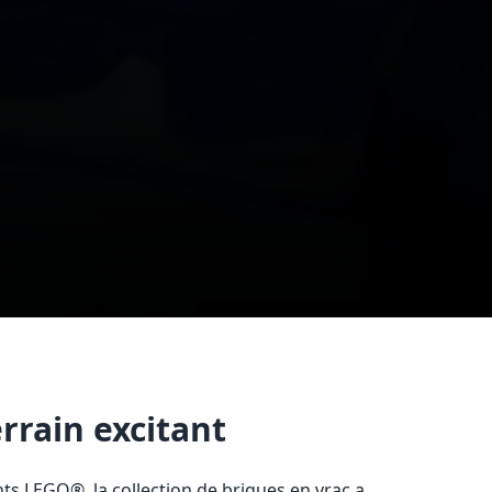
rrain excitant
s LEGO®, la collection de briques en vrac a