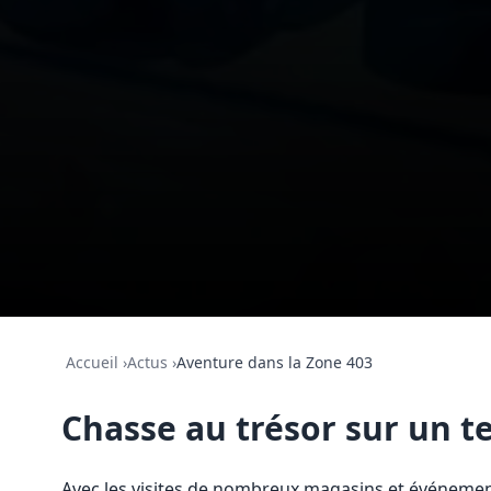
Accueil
›
Actus
›
Aventure dans la Zone 403
Chasse au trésor sur un te
Avec les visites de nombreux magasins et événement