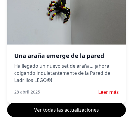
Una araña emerge de la pared
Ha llegado un nuevo set de araña… ¡ahora
colgando inquietantemente de la Pared de
Ladrillos LEGO®!
Leer más sobre
Leer más
28 abril 2025
Ver todas las actualizaciones