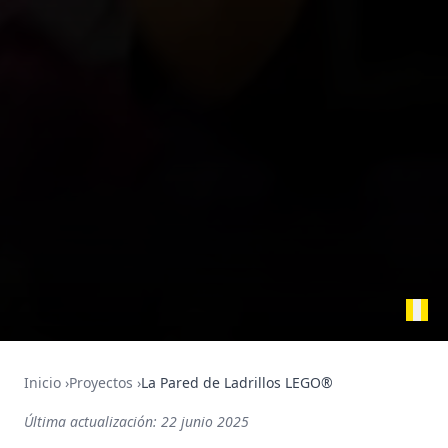
Inicio
›
Proyectos
›
La Pared de Ladrillos LEGO®
Última actualización:
22 junio 2025