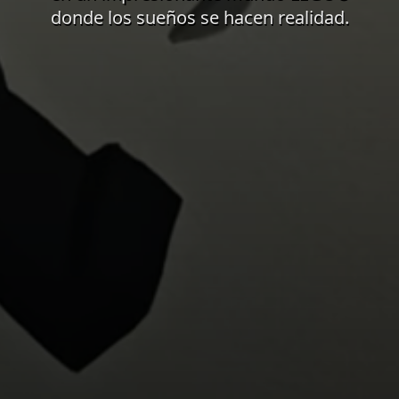
donde los sueños se hacen realidad.
El video de fondo muestra un bucle de los proyectos dis