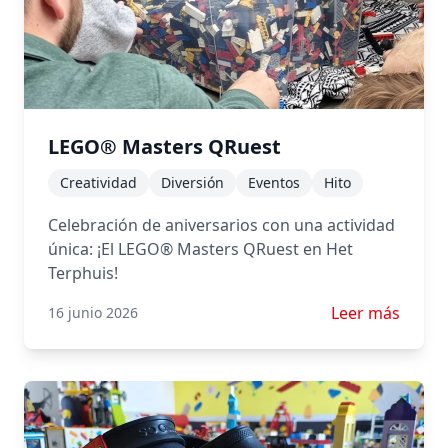
LEGO® Masters QRuest
Creatividad
Diversión
Eventos
Hito
Celebración de aniversarios con una actividad
única: ¡El LEGO® Masters QRuest en Het
Terphuis!
Leer más sobr
Leer más
16 junio 2026