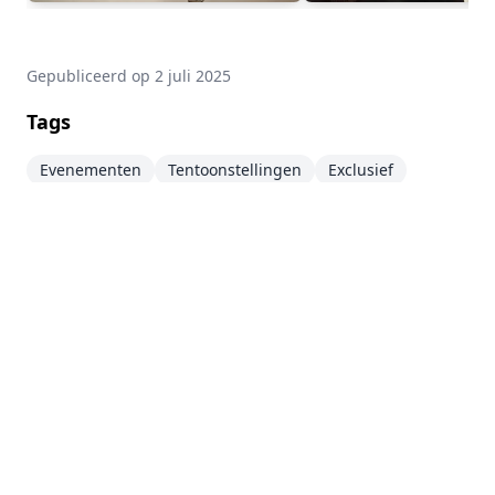
Gepubliceerd op
2 juli 2025
Tags
Evenementen
Tentoonstellingen
Exclusief
Bezoek de expositie
↗
Disclaimer
Deze website is een persoonlijk project en staat los
van de LEGO® Group. LEGO®, het LEGO® logo, de
minifiguur en de nop configuraties zijn
handelsmerken van de LEGO® Group. ©2026 The