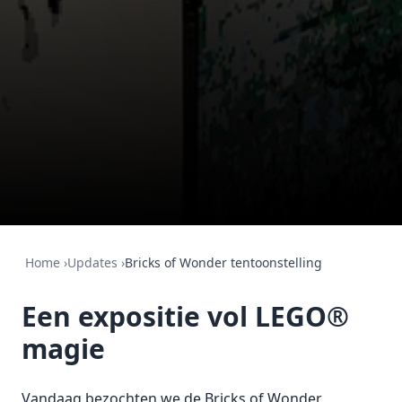
Home
›
Updates
›
Bricks of Wonder tentoonstelling
Een expositie vol LEGO®
magie
Vandaag bezochten we de Bricks of Wonder