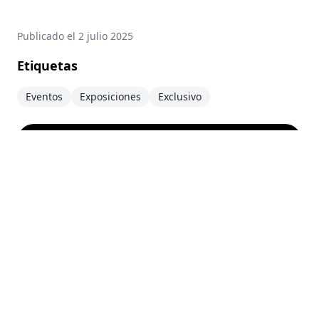
Publicado el
2 julio 2025
Etiquetas
Eventos
Exposiciones
Exclusivo
Visita la exposición
↗
Aviso Legal
Este sitio web es un proyecto personal y no está
afiliado al Grupo LEGO®. LEGO®, el logotipo de
LEGO®, la Minifigura y las configuraciones de
ladrillos y botones son marcas registradas del