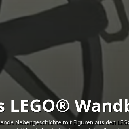
s LEGO® Wandb
nende Nebengeschichte mit Figuren aus den LEG