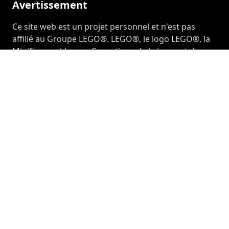
Avertissement
Ce site web est un projet personnel et n'est pas
affilié au Groupe LEGO®. LEGO®, le logo LEGO®, la
Minifigure et les configurations de briques et de
boutons sont des marques déposées du Groupe
LEGO®. ©2026 Le Groupe LEGO®. Ce site web n'est
pas sponsorisé, autorisé ou approuvé par le Groupe
LEGO®.
À propos de ce site web
Ce site web a été créé pour documenter ma
collection personnelle LEGO® et mes projets. Toutes
les photos et le contenu de ce site web sont la
propriété du propriétaire du site, sauf indication
contraire.