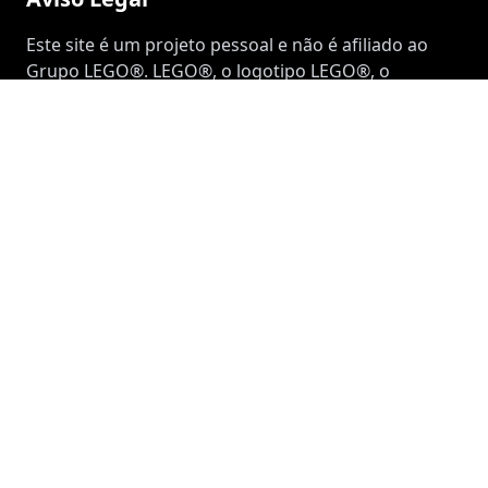
Este site é um projeto pessoal e não é afiliado ao
Grupo LEGO®. LEGO®, o logotipo LEGO®, o
Minifigure e as configurações de tijolo e botão são
marcas registradas do Grupo LEGO®. ©2026 O
Grupo LEGO®. Este site não é patrocinado,
autorizado ou endossado pelo Grupo LEGO®.
Sobre este Site
Este site foi criado para documentar minha coleção
pessoal de LEGO® e projetos. Todas as fotos e
conteúdo neste site são propriedade do
proprietário do site, a menos que indicado o
contrário.