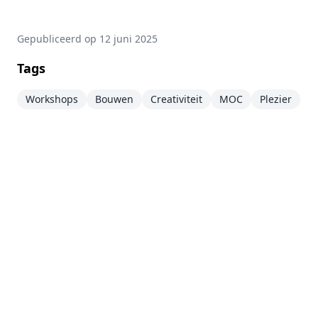
Gepubliceerd op
12 juni 2025
Tags
Workshops
Bouwen
Creativiteit
MOC
Plezier
Bezoek de Bonte Bouwplaats
↗
Disclaimer
Deze website is een persoonlijk project en staat los
van de LEGO® Group. LEGO®, het LEGO® logo, de
minifiguur en de nop configuraties zijn
handelsmerken van de LEGO® Group. ©2026 The