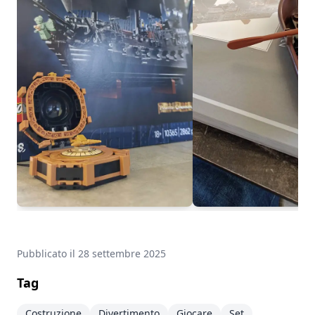
Pubblicato il
28 settembre 2025
Tag
Costruzione
Divertimento
Giocare
Set