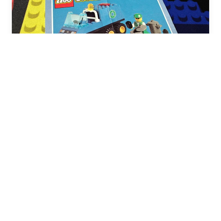
Recycle Truck (Caminhão de
Reciclagem)
#6564
Ano: 1997
Tema: Cidade
Ver no Brickset
↗