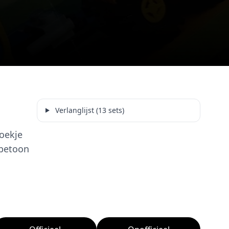
Verlanglijst (13 sets)
boekje
rbetoon