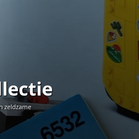
lectie
an zeldzame