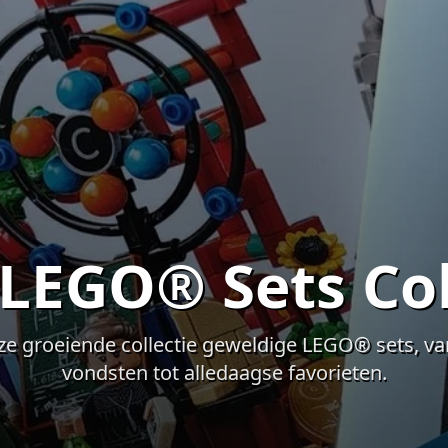
LEGO® Sets Col
e groeiende collectie geweldige LEGO® sets, v
vondsten tot alledaagse favorieten.