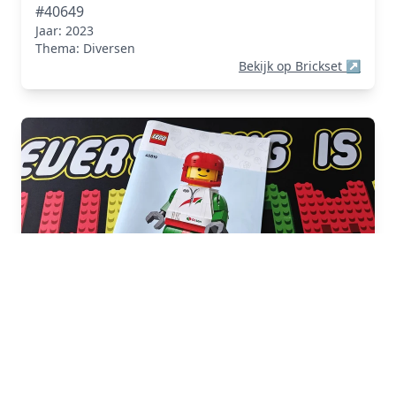
#40649
Jaar: 2023
Thema: Diversen
Bekijk op Brickset
↗
Up-Scaled Racing Driver Minifigure
(Opgeschaalde Racecoureur
Minifiguur)