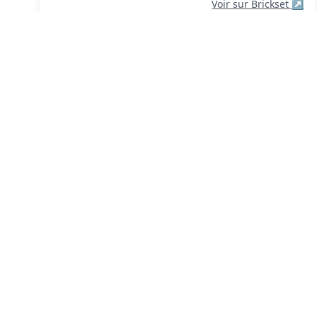
Voir sur Brickset
↗
FIFA World Cup 2026 Official
Emblem (Emblème Officiel de la
Coupe du Monde de la FIFA 2026)
#43032
Année: 2026
Thème: Éditions