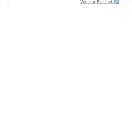
Voir sur Brickset
↗
Family Tree (Arbre Généalogique)
#21346
Année: 2024
Thème: Idées