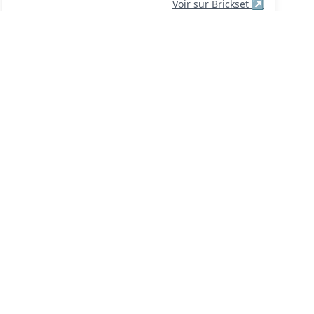
Voir sur Brickset
↗
Fast Track Finish (Fast Track Finish)
#6337
Année: 1996
Thème: Ville