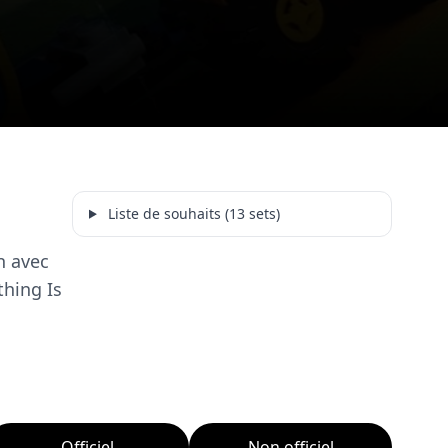
Liste de souhaits (13 sets)
n avec
thing Is
Officiel
Non officiel