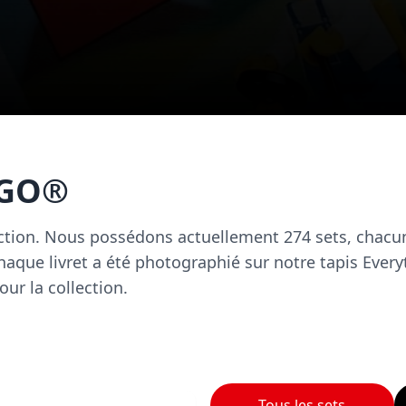
EGO®
ction. Nous possédons actuellement 274 sets, chacu
aque livret a été photographié sur notre tapis Every
r la collection.
Tous les sets